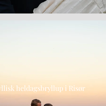
yllisk heldagsbryllup i Risør