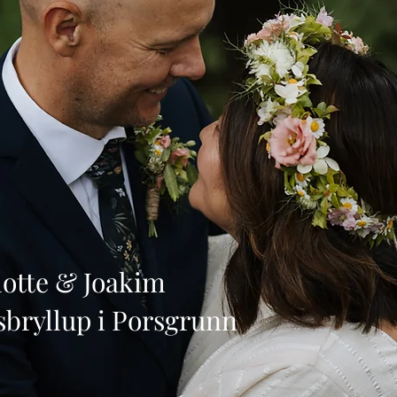
te & Joakim
sbryllup i Porsgrunn