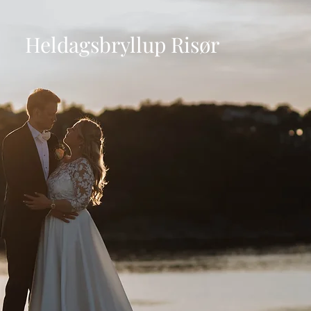
Heldagsbryllup Risør