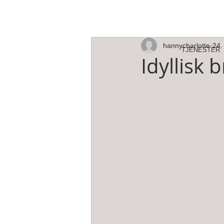
hannycharlotte
24.
TJENESTER
Idyllisk b