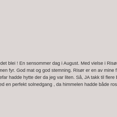
 det blei ! En sensommer dag i August. Med vielse i Risør
lmen fyr. God mat og god stemning. Risør er en av mine fa
ar hadde hytte der da jeg var liten. Så, JA takk til flere 
ed en perfekt solnedgang , da himmelen hadde både rosa