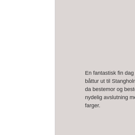
En fantastisk fin dag
båttur ut til Stangho
da bestemor og bestef
nydelig avslutning m
farger. 