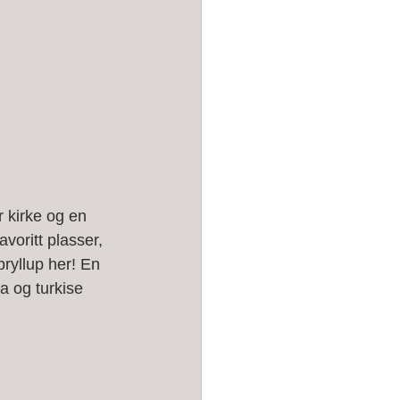
 kirke og en 
voritt plasser, 
bryllup her! En 
 og turkise 