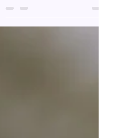
En liten historie om søskenkjærlighet...<3