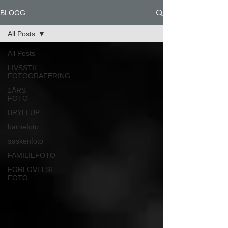
BLOGG
All Posts
All Posts
LIVSSTIL
FOTOGRAFERING
1ÅRS
FOTO
BRYLLUP
barnefoto
søskenfoto
FAMILIEFOTO
FORLOVELSE
FOTO